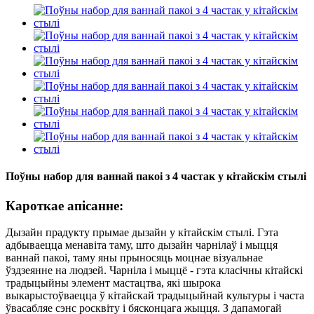
Поўны набор для ваннай пакоі з 4 частак у кітайскім стылі
Кароткае апісанне:
Дызайн прадукту прымае дызайн у кітайскім стылі. Гэта
адбываецца менавіта таму, што дызайн чарнілаў і мыцця
ваннай пакоі, таму яны прыносяць моцнае візуальнае
ўздзеянне на людзей. Чарніла і мыццё - гэта класічны кітайскі
традыцыйны элемент мастацтва, які шырока
выкарыстоўваецца ў кітайскай традыцыйнай культуры і часта
ўвасабляе сэнс росквіту і бясконцага жыцця. З дапамогай