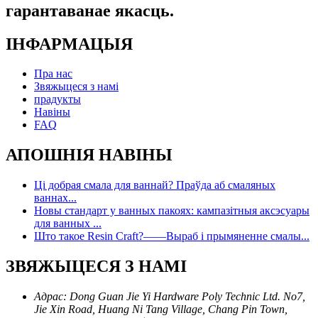
гарантаванае якасць.
ІНФАРМАЦЫЯ
Пра нас
Звяжыцеся з намі
прадукты
Навіны
FAQ
АПОШНІЯ НАВІНЫ
Ці добрая смала для ваннай? Праўда аб смаляных
ваннах...
Новы стандарт у ванных пакоях: кампазітныя аксэсуары
для ванных ...
Што такое Resin Craft?——Выраб і прымяненне смалы...
ЗВЯЖЫЦЕСЯ З НАМІ
Адрас: Dong Guan Jie Yi Hardware Poly Technic Ltd. No7,
Jie Xin Road, Huang Ni Tang Village, Chang Pin Town,