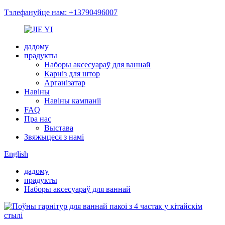
Тэлефануйце нам: +13790496007
дадому
прадукты
Наборы аксесуараў для ваннай
Карніз для штор
Арганізатар
Навіны
Навіны кампаніі
FAQ
Пра нас
Выстава
Звяжыцеся з намі
English
дадому
прадукты
Наборы аксесуараў для ваннай