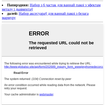
Папярэдняя:
Набор з 6 частак для ваннай пакоі з эфектам
металу і дыяментаў
далей:
Набор аксесуараў для ваннай пакоі з белага
мармуру