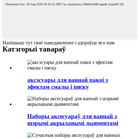
Напішыце тут сваё паведамленне і адпраўце яго нам
Катэгорыі тавараў
аксэсуары для ваннай пакоі з
эфектам смалы і пяску
Наборы аксесуараў для ваннай з
шэрымі акрылавымі дыяментамі