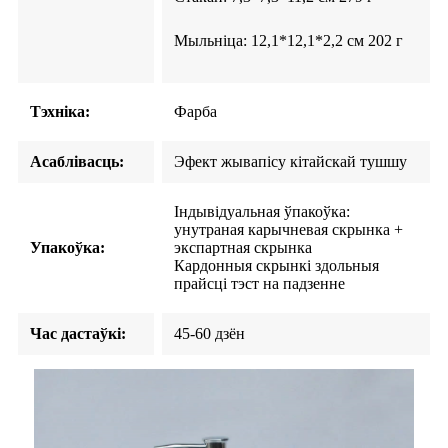
Мыльніца: 12,1*12,1*2,2 см 202 г
Тэхніка:
Фарба
Асаблівасць:
Эфект жывапісу кітайскай тушшу
Індывідуальная ўпакоўка:
унутраная карычневая скрынка +
Упакоўка:
экспартная скрынка
Кардонныя скрынкі здольныя
прайсці тэст на падзенне
Час дастаўкі:
45-60 дзён