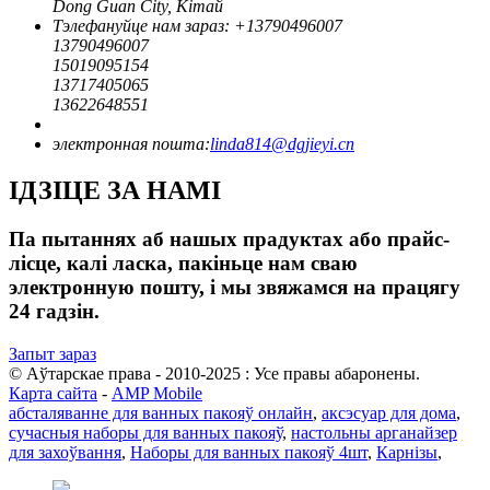
Dong Guan City, Кітай
Тэлефануйце нам зараз: +
13790496007
13790496007
15019095154
13717405065
13622648551
электронная пошта:
linda814@dgjieyi.cn
ІДЗІЦЕ ЗА НАМІ
Па пытаннях аб нашых прадуктах або прайс-
лісце, калі ласка, пакіньце нам сваю
электронную пошту, і мы звяжамся на працягу
24 гадзін.
Запыт зараз
© Аўтарскае права - 2010-2025 : Усе правы абаронены.
Карта сайта
-
AMP Mobile
абсталяванне для ванных пакояў онлайн
,
аксэсуар для дома
,
сучасныя наборы для ванных пакояў
,
настольны арганайзер
для захоўвання
,
Наборы для ванных пакояў 4шт
,
Карнізы
,