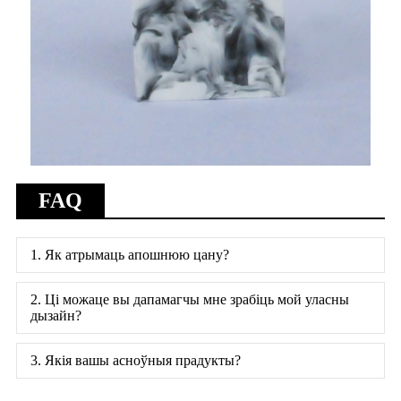
FAQ
1. Як атрымаць апошнюю цану?
2. Ці можаце вы дапамагчы мне зрабіць мой уласны
дызайн?
3. Якія вашы асноўныя прадукты?