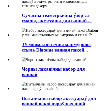
Сучасны геаметрычны ўзор са
смалы, аксэсуары для ваннай ...
JY мінімалістычны мармуровы
стыль Diatome ванная пакой...
Чорны лаканічны набор для
ваннай
Вытанчаны набор аксесуараў для
ваннай пакоі няроўных ліній