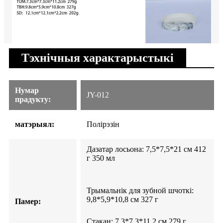
Тэхнічныя характарыстыкі
Нумар
JY-012
прадукту:
матэрыял:
Полірэзін
Дазатар лосьона: 7,5*7,5*21 см 412
г 350 мл
Трымальнік для зубной шчоткі:
9,8*5,9*10,8 см 327 г
Памер:
Стакан: 7,3*7,3*11,2 см 279 г