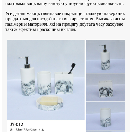
падтрымліваць вашу ванную ў поўнай функцыянальнасці.
Усе дэталі маюць глянцавае пакрыццё і гладкую паверхню,
прыдатныя для штодзённага выкарыстання. Высакаякасны
палімерны матэрыял, які на працягу доўгага часу захоўвае
такі ж эфектны і раскошны выгляд.