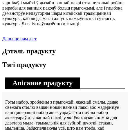
чарнілаў і мыйкі ў дызайн ваннай пакоі гэта не толькі робіць
вырабы для ванных пакояў больш прыгожымі, але і глыбока
дэманструе непаўторны шарм кітайскай традыцыйнай
культуры, каб людзі маглі адчуць пажыўнасць і сутнасць
культуры ў сваім паўсядзённым жыцці.
Дашліце нам ліст
Дэталь прадукту
Тэгі прадукту
Апісанне прадукту
Гэты набор, зроблены з прыгожай, якаснай смалы, дадае
свежага стылю вашай новай ваннай пакоі або мадэрнізуе
ваш цяперашні набор аксесуараў. Гэта поўны набор
аксесуараў для ваннай пакоі, у які ўваходзяць помпа для
дазатара мыла, трымальнік для зубной шчоткі, стакан,
мыльніца. Забяспечваючы ўсё, што вам трэба, каб