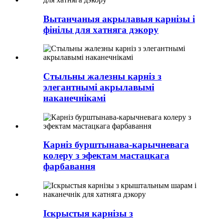
Вытанчаныя акрылавыя карнізы і
фінілы для хатняга дэкору
Стыльны жалезны карніз з
элегантнымі акрылавымі
наканечнікамі
Карніз бурштынава-карычневага
колеру з эфектам мастацкага
фарбавання
Іскрыстыя карнізы з