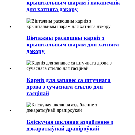
крыштальным шарам і наканечнік
для хатняга дэкору
Вінтажны раскошны карніз з
крыштальным шарам для хатняга
дэкору
Карніз для запавес са штучнага
дрэва з сучаснага стылю для
гасцінай
Бліскучая шкляная аздабленне з
дэкаратыўнай драпіроўкай