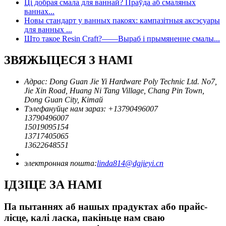
Ці добрая смала для ваннай? Праўда аб смаляных
ваннах...
Новы стандарт у ванных пакоях: кампазітныя аксэсуары
для ванных ...
Што такое Resin Craft?——Выраб і прымяненне смалы...
ЗВЯЖЫЦЕСЯ З НАМІ
Адрас: Dong Guan Jie Yi Hardware Poly Technic Ltd. No7,
Jie Xin Road, Huang Ni Tang Village, Chang Pin Town,
Dong Guan City, Кітай
Тэлефануйце нам зараз: +
13790496007
13790496007
15019095154
13717405065
13622648551
электронная пошта:
linda814@dgjieyi.cn
ІДЗІЦЕ ЗА НАМІ
Па пытаннях аб нашых прадуктах або прайс-
лісце, калі ласка, пакіньце нам сваю