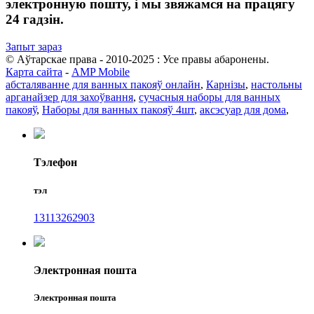
электронную пошту, і мы звяжамся на працягу
24 гадзін.
Запыт зараз
© Аўтарскае права - 2010-2025 : Усе правы абаронены.
Карта сайта
-
AMP Mobile
абсталяванне для ванных пакояў онлайн
,
Карнізы
,
настольны
арганайзер для захоўвання
,
сучасныя наборы для ванных
пакояў
,
Наборы для ванных пакояў 4шт
,
аксэсуар для дома
,
Тэлефон
тэл
13113262903
Электронная пошта
Электронная пошта