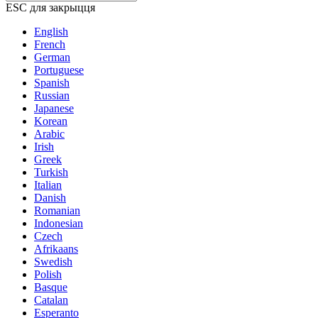
ESC для закрыцця
English
French
German
Portuguese
Spanish
Russian
Japanese
Korean
Arabic
Irish
Greek
Turkish
Italian
Danish
Romanian
Indonesian
Czech
Afrikaans
Swedish
Polish
Basque
Catalan
Esperanto