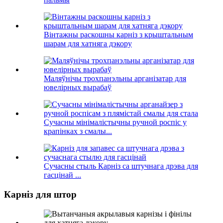
Вінтажны раскошны карніз з крыштальным
шарам для хатняга дэкору
Маляўнічы трохпанэльны арганізатар для
ювелірных вырабаў
Сучасны мінімалістычны ручной роспіс у
крапінках з смалы...
Сучасны стыль Карніз са штучнага дрэва для
гасцінай ...
Карніз для штор