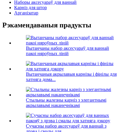
Наборы аксесуараў для ваннай
Карніз для штор
Арганізатар
Рэкамендаваныя прадукты
Вытанчаны набор аксесуараў для ваннай
пакоі няроўных ліній
Вытанчаныя акрылавыя карнізы і фінілы для
хатняга дома...
Стыльны жалезны карніз з элегантнымі
акрылавымі наканечнікамі
Сучасны набор аксесуараў для ваннай з
дрэва і смалы для...