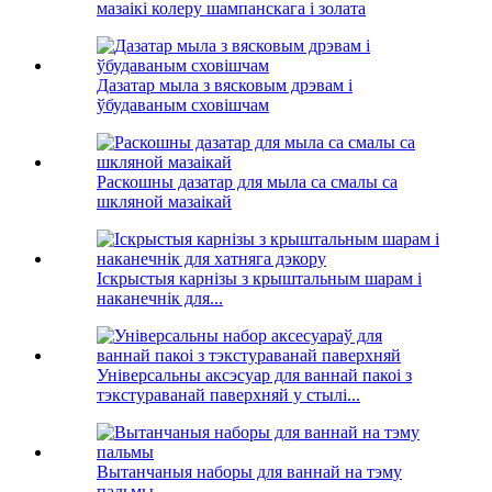
мазаікі колеру шампанскага і золата
Дазатар мыла з вясковым дрэвам і
ўбудаваным сховішчам
Раскошны дазатар для мыла са смалы са
шкляной мазаікай
Іскрыстыя карнізы з крыштальным шарам і
наканечнік для...
Універсальны аксэсуар для ваннай пакоі з
тэкстураванай паверхняй у стылі...
Вытанчаныя наборы для ваннай на тэму
пальмы