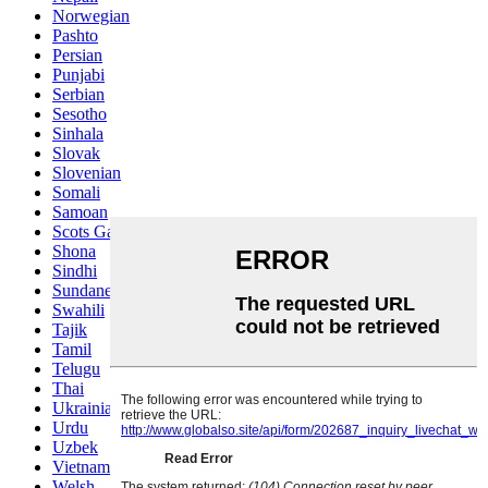
Norwegian
Pashto
Persian
Punjabi
Serbian
Sesotho
Sinhala
Slovak
Slovenian
Somali
Samoan
Scots Gaelic
Shona
Sindhi
Sundanese
Swahili
Tajik
Tamil
Telugu
Thai
Ukrainian
Urdu
Uzbek
Vietnamese
Welsh