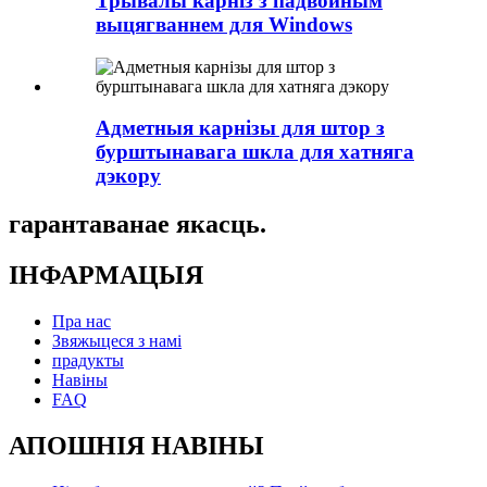
Трывалы карніз з падвойным
выцягваннем для Windows
Адметныя карнізы для штор з
бурштынавага шкла для хатняга
дэкору
гарантаванае якасць.
ІНФАРМАЦЫЯ
Пра нас
Звяжыцеся з намі
прадукты
Навіны
FAQ
АПОШНІЯ НАВІНЫ