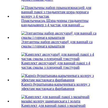
Практычнасць Шэра-чорны градыентны
кандыцыянер з 4 частак для ваннай ...
Элегантны набор аксесуараў для ваннай са
смалы і горнага крышталя
Камплект аксесуараў для ваннай пакоі з 4
частак смалы з плеценай тэкстурай
Карніз бурштынава-карычневага колеру з
эфектам мастацкага фарбавання
Камплект для ваннай пакоі з мазаічнай