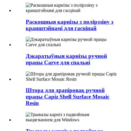
Раскошныя карнізы з полірэзіну з
кранштэйнамі для гасцінай
Дэкаратыўныя карнізы ручной
працы Carve для спальні
Штора для драпіровак ручной
працы Capiz Shell Surface Mosaic
Resin