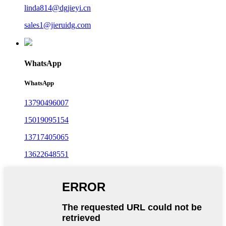
linda814@dgjieyi.cn
sales1@jieruidg.com
WhatsApp
WhatsApp
13790496007
15019095154
13717405065
13622648551