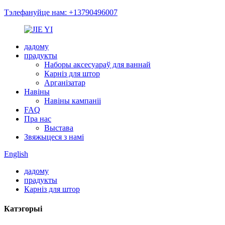
Тэлефануйце нам: +13790496007
дадому
прадукты
Наборы аксесуараў для ваннай
Карніз для штор
Арганізатар
Навіны
Навіны кампаніі
FAQ
Пра нас
Выстава
Звяжыцеся з намі
English
дадому
прадукты
Карніз для штор
Катэгорыі