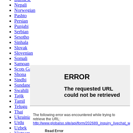
Nepali
Norwegian
Pashto
Persian
Punjabi
Serbian
Sesotho
Sinhala
Slovak
Slovenian
Somali
Samoan
Scots Gaelic
Shona
Sindhi
Sundanese
Swahili
Tajik
Tamil
Telugu
Thai
Ukrainian
Urdu
Uzbek