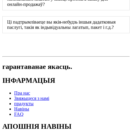
онлайн-продажаў?
Ці падтрымліваеце вы якія-небудзь іншыя дадатковыя
паслугі, такія як індывідуальны лагатып, пакет і г.д.?
гарантаванае якасць.
ІНФАРМАЦЫЯ
Пра нас
Звяжыцеся з намі
прадукты
Навіны
FAQ
АПОШНІЯ НАВІНЫ