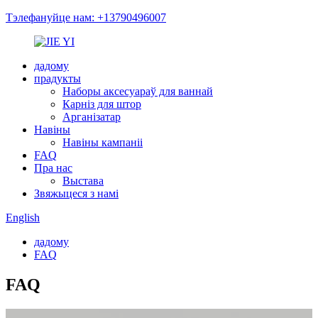
Тэлефануйце нам: +13790496007
дадому
прадукты
Наборы аксесуараў для ваннай
Карніз для штор
Арганізатар
Навіны
Навіны кампаніі
FAQ
Пра нас
Выстава
Звяжыцеся з намі
English
дадому
FAQ
FAQ