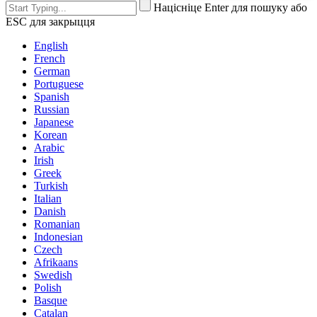
Націсніце Enter для пошуку або
ESC для закрыцця
English
French
German
Portuguese
Spanish
Russian
Japanese
Korean
Arabic
Irish
Greek
Turkish
Italian
Danish
Romanian
Indonesian
Czech
Afrikaans
Swedish
Polish
Basque
Catalan