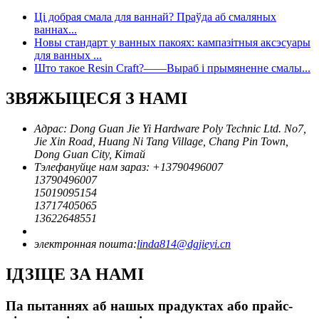
Ці добрая смала для ваннай? Праўда аб смаляных
ваннах...
Новы стандарт у ванных пакоях: кампазітныя аксэсуары
для ванных ...
Што такое Resin Craft?——Выраб і прымяненне смалы...
ЗВЯЖЫЦЕСЯ З НАМІ
Адрас: Dong Guan Jie Yi Hardware Poly Technic Ltd. No7,
Jie Xin Road, Huang Ni Tang Village, Chang Pin Town,
Dong Guan City, Кітай
Тэлефануйце нам зараз: +
13790496007
13790496007
15019095154
13717405065
13622648551
электронная пошта:
linda814@dgjieyi.cn
ІДЗІЦЕ ЗА НАМІ
Па пытаннях аб нашых прадуктах або прайс-