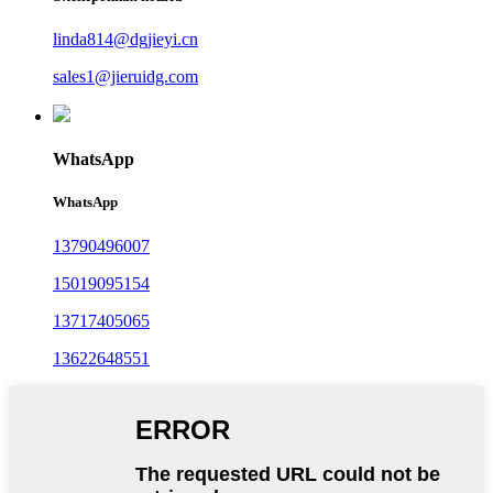
linda814@dgjieyi.cn
sales1@jieruidg.com
WhatsApp
WhatsApp
13790496007
15019095154
13717405065
13622648551