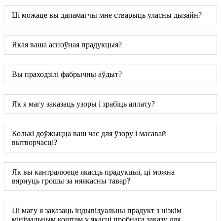
Ці можаце вы дапамагчы мне стварыць уласны дызайн?
Якая ваша асноўная прадукцыя?
Вы праходзілі фабрычны аўдыт?
Як я магу заказаць узоры і зрабіць аплату?
Колькі доўжыцца ваш час для ўзору і масавай
вытворчасці?
Як вы кантралюеце якасць прадукцыі, ці можна
вярнуць грошы за няякасны тавар?
Ці магу я заказаць індывідуальны прадукт з нізкім
мінімальным коштам у якасці пробнага заказу для