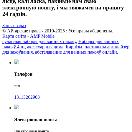
лісце, калі ласка, пакіньце нам сваю
электронную пошту, і мы звяжамся на працягу
24 гадзін.
Запыт зараз
© Аўтарскае права - 2010-2025 : Усе правы абаронены.
Карта сайта
-
AMP Mobile
сучасныя наборы для ванных пакояў
,
Наборы для ванных
пакояў 4шт
,
аксэсуар для дома
,
Карнізы
,
настольны арганайзер
для захоўвання
,
абсталяванне для ванных пакояў онлайн
,
Тэлефон
тэл
13113262903
Электронная пошта
Электронная пошта