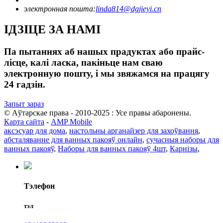
электронная пошта:
linda814@dgjieyi.cn
ІДЗІЦЕ ЗА НАМІ
Па пытаннях аб нашых прадуктах або прайс-
лісце, калі ласка, пакіньце нам сваю
электронную пошту, і мы звяжамся на працягу
24 гадзін.
Запыт зараз
© Аўтарскае права - 2010-2025 : Усе правы абаронены.
Карта сайта
-
AMP Mobile
аксэсуар для дома
,
настольны арганайзер для захоўвання
,
абсталяванне для ванных пакояў онлайн
,
сучасныя наборы для
ванных пакояў
,
Наборы для ванных пакояў 4шт
,
Карнізы
,
Тэлефон
тэл