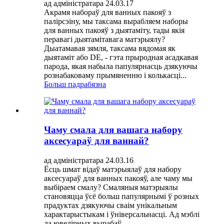
ад адміністратара 24.03.17
Акрамя набораў для ванных пакояў з
палірсэіну, мы таксама вырабляем наборы
для ванных пакояў з дыятаміту, тады якія
перавагі дыятамітавага матэрыялу?
Дыатамавая зямля, таксама вядомая як
дыятаміт або DE, - гэта прыродная асадкавая
парода, якая набыла папулярнасць дзякуючы
рознабаковаму прымяненню і колькасці...
Больш падрабязна
Чаму смала для вашага набору
аксесуараў для ваннай?
ад адміністратара 24.03.16
Ёсць шмат відаў матэрыялаў для набору
аксесуараў для ванных пакояў, але чаму мы
выбіраем смалу? Смаляныя матэрыялы
становяцца ўсё больш папулярнымі ў розных
прадуктах дзякуючы сваім унікальным
характарыстыкам і ўніверсальнасці. Ад мэблі
да ювелірных вырабаў...