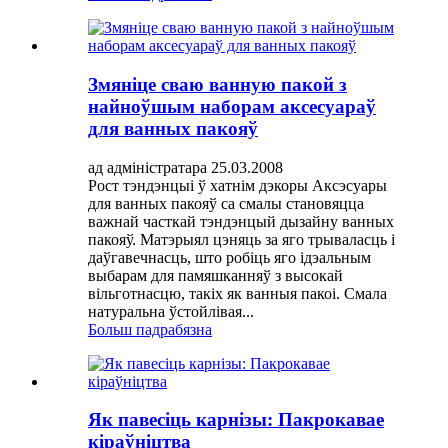
Змяніце сваю ванную пакой з
найноўшым наборам аксесуараў
для ванных пакояў
ад адміністратара 25.03.2008
Рост тэндэнцыі ў хатнім дэкоры Аксэсуары
для ванных пакояў са смалы становяцца
важнай часткай тэндэнцый дызайну ванных
пакояў. Матэрыял цэняць за яго трываласць і
даўгавечнасць, што робіць яго ідэальным
выбарам для памяшканняў з высокай
вільготнасцю, такіх як ванныя пакоі. Смала
натуральна ўстойлівая...
Больш падрабязна
Як павесіць карнізы: Пакрокавае
кіраўніцтва