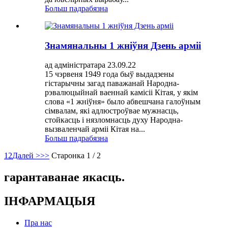
Больш падрабязна
Знамянальны 1 жніўня Дзень арміі
ад адміністратара 23.09.22
15 чэрвеня 1949 года быў выдадзены
гістарычны загад паважанай Народна-
рэвалюцыйнай ваеннай камісіі Кітая, у якім
слова «1 жніўня» было абвешчана галоўным
сімвалам, які адлюстроўвае мужнасць,
стойкасць і нязломнасць духу Народна-
вызваленчай арміі Кітая на...
Больш падрабязна
1
2
Далей >
>>
Старонка 1 / 2
гарантаванае якасць.
ІНФАРМАЦЫЯ
Пра нас